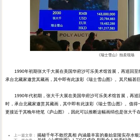
《瑞士雪山》拍卖现场
1990年初期张大千大展在美国华府沙可乐美术馆首展，再巡回至
承台北藏家邀赏其藏画，其中即有此泼彩《瑞士雪山图》。其尺幅甚
1990年代初期，张大千大展在美国华府沙可乐美术馆首展，再巡
时，承台北藏家邀赏其藏画，其中即有此泼彩《瑞士雪山图》。值得
更接近于其晚年绝笔《庐山图》，因此可以推断这幅画绢也是张大千
揭秘千年不敢挖真相 内涵最丰富的秦始皇陵实存水银
上一篇文章：