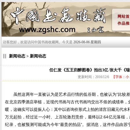
网站首
作品推
访客您好，欢迎访问中国书画收藏网。今天是
2026-08-06 星期四
新闻动态 > 新闻动态
任仁发《五王归醉图卷》拍出3亿 张大千《瑞士
更新时间：2016/12/6
【字体：
小
虽然这两年一直被认为是艺术品行情的低谷期，也被认为“比较差钱”
在北京四季酒店举槌，近现代书画与古代书画均交出不俗的成绩单，
暖，这确实可以提振人心：其中以咨询价形式上拍的清宫旧藏元代水利
万元起拍，经过近一小时、上百轮激烈竞价，最终以2.64亿元落槌，
纪录，也被预测可能成为今年“最贵的拍品”。据消息，这件作品由苏