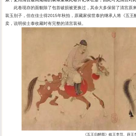
此卷现存的面貌除了包首破损被更换过，其余大多保留了清宫原来
装玉别子，但在佳士得2015年秋拍，原藏家侯世泰的继承人将《五
卖，说明侯士泰收藏时有完整的清宫装裱。
《五王归醉图》岐王李范、薛王