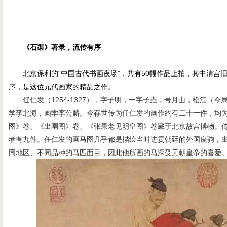
《石渠》著录，流传有序
北京保利的“中国古代书画夜场”，共有50幅作品上拍，其中清宫
序，是这位元代画家的精品之作。
任仁发（1254-1327），字子明，一字子垚，号月山，松江（今
学李北海，画学李公麟。今存世传为任仁发的画作约有二十一件，均
图》卷、《出圉图》卷、《张果老见明皇图》卷藏于北京故宫博物。
者有九件。任仁发的画马图几乎都是描绘当时进贡朝廷的外国良驹，
同地区、不同品种的马匹面目，因此他所画的马深受元朝皇帝的喜爱