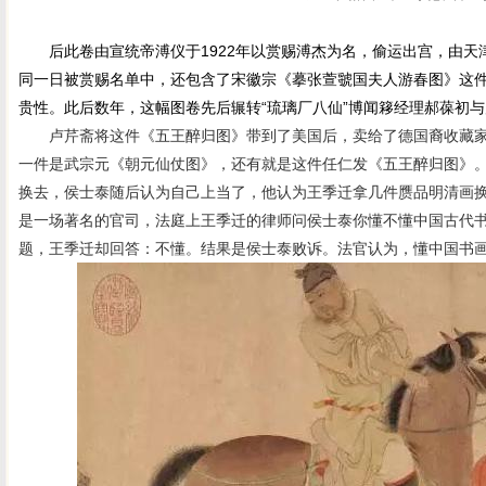
后此卷由宣统帝溥仪于1922年以赏赐溥杰为名，偷运出宫，由天津
同一日被赏赐名单中，还包含了宋徽宗《摹张萱虢国夫人游春图》这
贵性。此后数年，这幅图卷先后辗转“琉璃厂八仙”博闻簃经理郝葆初
卢芹斋将这件《五王醉归图》带到了美国后，卖给了德国裔收藏家
一件是武宗元《朝元仙仗图》，还有就是这件任仁发《五王醉归图》
换去，侯士泰随后认为自己上当了，他认为王季迁拿几件赝品明清画
是一场著名的官司，法庭上王季迁的律师问侯士泰你懂不懂中国古代书
题，王季迁却回答：不懂。结果是侯士泰败诉。法官认为，懂中国书