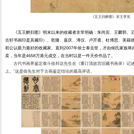
《五王归醉图》宋王李宪
《五王醉归图》明末以来的收藏者非常明确：朱尚宾、王麟郭、王
古轩书画印是其藏印）、乾隆、嘉庆、溥仪、卢芹斋、杜博思、美籍
初公认眼力最好的收藏家。直到2007年侯士泰去世，才由候氏家族将
卖，当年是4658万港元成交，在当时以是一件天价作品了。
古代书画界鉴定泰斗徐邦达先生在《重订清故宫旧藏书画录》记述
上。”这是徐先生对于古画鉴定结论的最高评语。