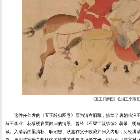
《五王归醉图》临淄王李隆
这件任仁发的《五王醉归图卷》原为清宫旧藏，描绘了唐朝临淄王
薛王李业，花萼楼宴罢醉归的情景。曾经《石渠宝笈续编》著录，明
藏。入清后由梁清标、耿昭忠、耿嘉祚父子收藏并归入内府，历经满
累，更用清宫最高规格的装裱重装此卷并记录在册，由此可见清宫对