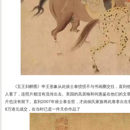
《五王归醉图》申王形象从此侯士泰愤愤不与书画圈交往，直到他
人看了，连照片都没有流传出去。美国的高居翰和何惠鉴在他们的文
片也没有留下。直到2007年侯士泰去世，才由候氏家族将此卷拿出在香
8万港元成交，在当时已是一件天价作品了