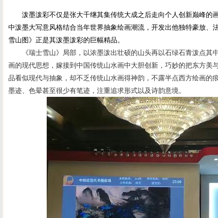
泼墨泼彩不仅是张大千继其集传统大成之后走向个人创新巅峰的画
中泼墨大写意风格结合当年世界抽象绘画潮流，开发出他独特豪放、
雪山图》正是其泼墨泼彩的巨幅精品。
《瑞士雪山》局部，以浓墨泼出壮硕的山头再以石绿石青泼点其中
画的现代思想，嫁接到中国传统山水画中大胆创新，巧妙的把东方美
品看似现代与抽象，却不乏传统山水画得神韵，不露半点西方绘画的
墨迹、色晕甚至很少有笔迹，注重追求形式以及诗韵意境。