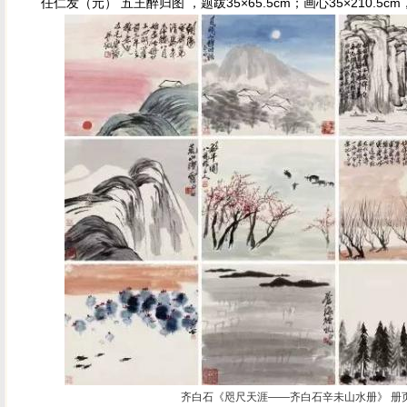
任仁发（元） 五王醉归图 ，题跋35×65.5cm；画心35×210.5
齐白石《咫尺天涯——齐白石辛未山水册》 册页