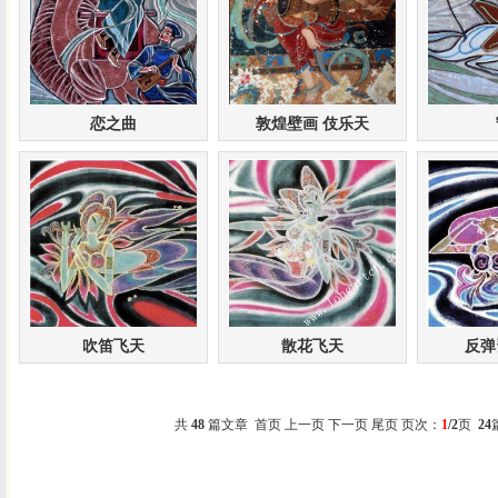
恋之曲
敦煌壁画 伎乐天
吹笛飞天
散花飞天
反弹
共
48
篇文章 首页 上一页
下一页
尾页
页次：
1
/2
页
24