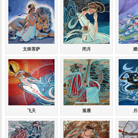
文殊菩萨
闭月
嫦
飞天
落雁
月