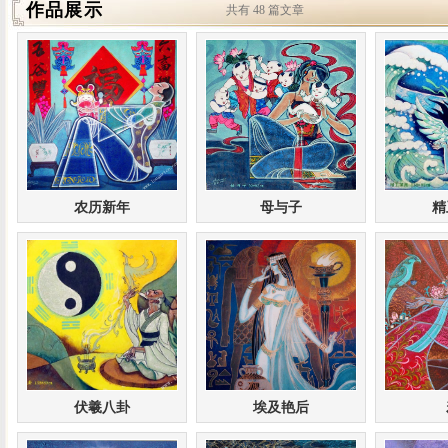
作品展示
共有 48 篇文章
农历新年
母与子
精
伏羲八卦
埃及艳后