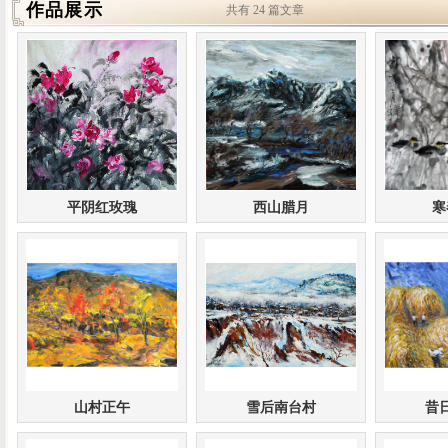
作品展示
共有 24 篇文章
平阴红玫瑰
西山腊月
寒
山村正午
雪后南台村
昔