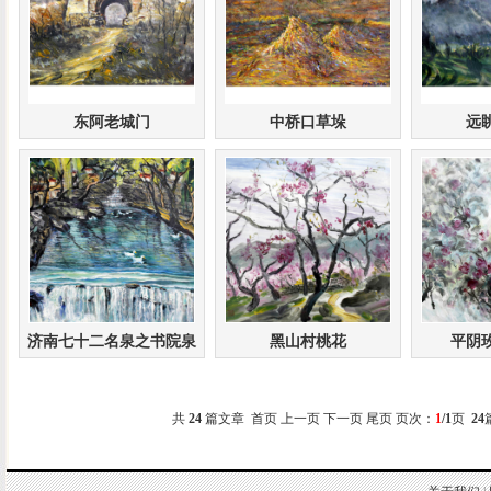
东阿老城门
中桥口草垛
远
济南七十二名泉之书院泉
黑山村桃花
平阴
共
24
篇文章 首页 上一页 下一页 尾页 页次：
1
/1
页
24