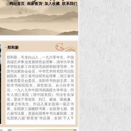
网站首页
画家首页
加入收藏
联系我们
|
|
|
郑和新
•
郑和新，号东白山人，一九六零年生。中国
高端艺术事业发展研究会理事，清华大学美
术学院名家工作室洪亮高研班助理导师，中
国书法家协会会员，中华艺术研究院书法院
副院长，浙江省书法研究会理事，浙江省书
法教育委员会委员，东阳市书协副主席，东
阳市书画院院长，研究馆员。从小自学书
法，一九八九年中国书画函授大学毕业，同
年入浙江美院（现中国美院）书法专业深
造，受业于章祖安、刘江、诸涵、陈振濂、
祝遂之等先生。作品入展全国第一届正书
展，全国第三届楹联书展，全国第七届、第
八届书法展，首届全国青年书法篆刻展，文
化部第八届“群星奖”作品展，全国“千人千
作”书法作品展，被评为全国第三届正书大
展获奖（最高奖）作品，获《淳化阁帖》