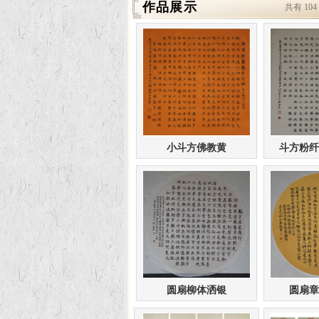
作品展示
共有 10
小斗方佛教黄
斗方粉纤
圆扇柳体洒银
圆扇章