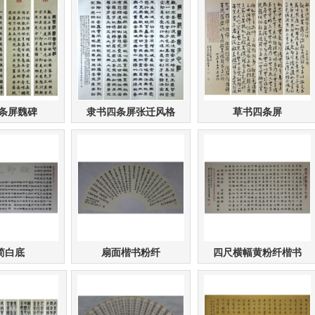
4条屏魏碑
隶书四条屏张迁风格
草书四条屏
简白底
扇面楷书粉纤
四尺横幅黄粉纤楷书