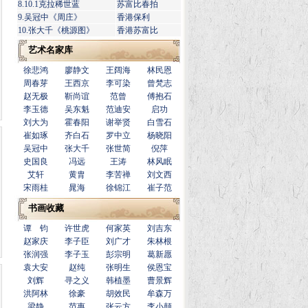
为出访日本的书法家。其作品得到中国艺术
8.10.1克拉稀世蓝
苏富比春拍
研究院院长“放在当今大师行列，一点也不
9.吴冠中《周庄》
香港保利
逊色”的高度评价。人评其书骨劲神清自高
10.张大千《桃源图》
香港苏富比
雅，凌云健笔意纵横。风骨内敛，潇洒蕴
藏。以致高韵深情，坚质浩气兼备。洒脱奔
艺术名家库
放，中和得体，气韵冲和。胸怀道义，又广
之以圣哲之学，微之于书之妙道。且博学广
徐悲鸿
廖静文
王阔海
林民恩
识，积淀素养，而臻今日之书艺妙境。《郑
周春芽
王西京
李可染
曾梵志
和新书法集》由上海书画出版社出版，全国
赵无极
靳尚谊
范曾
傅抱石
新华书店发行。《中国实力派名家十杰郑和
李玉德
吴东魁
范迪安
启功
新书法集》由人民日报出版社出版发行。
刘大为
霍春阳
谢举贤
白雪石
《郑和新小楷无量寿经》《郑和新小楷金刚
经》由西泠印社出版社出版发行。《名家书
崔如琢
齐白石
罗中立
杨晓阳
经典名篇丛帖。郑和新楷书千字文》由文史
吴冠中
张大千
张世简
倪萍
出版社出版发行。《艺坛春秋系列之风云人
史国良
冯远
王涛
林风眠
物欧阳中石。郑和新书法作品精选》由中国
艾轩
黄胄
李苦禅
刘文西
文化传媒出版社出版发行。《经典碑帖笔法
宋雨桂
晁海
徐锦江
崔子范
临析大全.明宋克急就章》由安徽美术出版
社出版发行2014年被评为中国最具学术价值
书画收藏
和市场潜力的书法家。
谭 钧
许世虎
何家英
刘吉东
赵家庆
李子臣
刘广才
朱林根
张润强
李子玉
彭宗明
葛新愿
袁大安
赵纯
张明生
侯恩宝
刘辉
寻之义
韩植墨
曹景辉
洪阿林
徐豪
胡效民
牟森万
梁静
范惠
张云方
李小颠