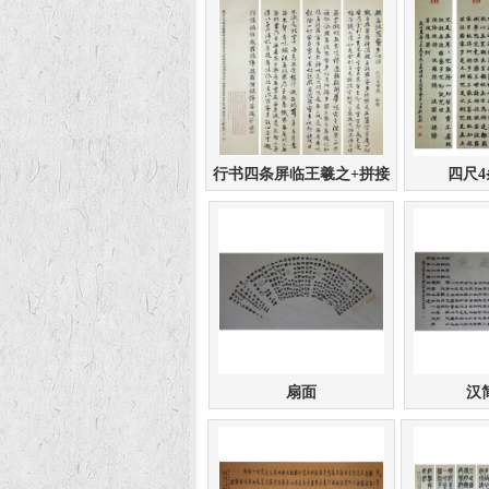
行书四条屏临王羲之+拼接
四尺
扇面
汉