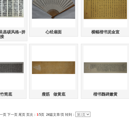
吴昌硕风格+拼
心经扇面
横幅楷书泥金宣
接
竹简底
瘦筋 做黄底
楷书魏碑嫩黄
上一页
下一页
尾页
页次：
1
/5
页
24
篇文章/页 转到：