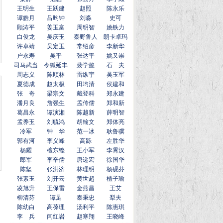
王明生
王跃建
赵照
陈永乐
谭皓月
吕昀钟
刘淼
史可
顾涛平
姜玉富
周明智
姚铁力
白俊龙
吴庆玉
秦野鲁人
朗卡卓玛
许卓靖
吴定玉
常绍彦
李新华
户永寿
吴平
张达平
姚又崇
司马武当
令狐延丰
裴学懿
石 夫
周志义
陈顺林
雷纵宇
吴玉军
夏德成
赵太极
田均清
侯建和
张 奇
梁宗文
戴登科
郑永建
潘月良
詹强生
孟传儒
郑和新
葛昌永
谭演湘
陈越新
薛明智
孟养玉
刘毓鸿
胡翰文
郑体亮
冷军
钟 华
范一冰
耿鲁骥
郭有河
李义峰
高跞
左胜华
杨耀
檀东铿
王小军
李霄汉
郎军
李辛儒
唐递宏
徐国华
陈坚
张洪济
林理明
杨砚芬
张素玉
刘开云
黄世超
植子瑜
凌旭升
王保雷
金燕昌
王艾
柳清芬
谭足
秦秉忠
犁夫
陈幼白
高葆理
汤利平
陈惠琪
李 兵
闫红岩
赵寒翔
王晓峰