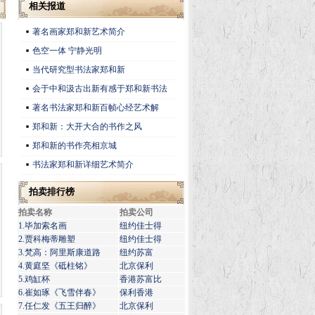
杯"二王"系列书法大赛专业组一等奖，浙江
相关报道
省第二届全浙书展金牌奖，第四届全浙书展
铜牌奖，浙江省首届群星奖书法作品金奖，
著名画家郑和新艺术简介
浙江省第四届中青展银奖……书法作品在国
际国内大赛中获奖五十余次，硬笔书法获
色空一体 宁静光明
'91国际硬笔书法大赛特等奖，'92冰雪杯全
当代研究型书法家郑和新
国硬笔书法大赛金奖，全国第二届现代硬笔
书法比赛一等奖。有《析书法欣赏的层次、
会于中和汲古出新有感于郑和新书法
需求及其价值观念》、《论书法学习的心理
障碍》、《中日现代书法之比较》、《论书
著名书法家郑和新百帧心经艺术解
法时风》《“屋漏痕”之我见》等文章入选全
国第二次青年书学理论研讨会，浙江省第
郑和新：大开大合的书作之风
五、第六、第七次书法理论研讨会，并被
郑和新的书作亮相京城
《书法》、《书法欣赏》、《浙江省书法论
文选》《书法报》《书画艺术》等省级、国
书法家郑和新详细艺术简介
家级杂志、报刊所选用，作品、肖像及传略
入编《国际当代书法墨迹大观》、《世界当
拍卖排行榜
代书画篆刻家大辞典》、《世界当代著名书
画家真迹博览大典》、《中国硬笔书法家辞
拍卖名称
拍卖公司
典》、《中国硬笔书法史》等20多部大型辞
1.毕加索名画
纽约佳士得
书，被《当代中国硬笔书坛概观》列为百名
著名硬笔书家之一。《艺术与收藏》、《中
2.贾科梅蒂雕塑
纽约佳士得
国艺术》、《世界艺术之窗》、《书法导
3.梵高：阿里斯康道路
纽约苏富
报》《中华老字号》《艺术财富》，中央电
4.黄庭坚《砥柱铭》
北京保利
视台、南京电视台午间新闻、浙江电视台等
5.鸡缸杯
香港苏富比
作了专题专访，作品多为国内外收藏家珍
6.崔如琢《飞雪伴春》
保利香港
藏。先后在山东，杭州，北京多地举办个人
7.任仁发《五王归醉》
北京保利
书法展，2014年9月被中国国际广播电台评