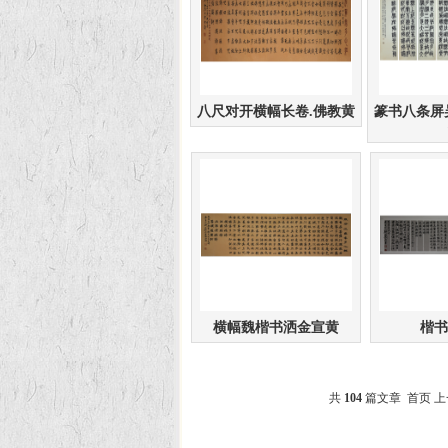
八尺对开横幅长卷.佛教黄
篆书八条屏
横幅魏楷书洒金宣黄
楷书
共
104
篇文章 首页 