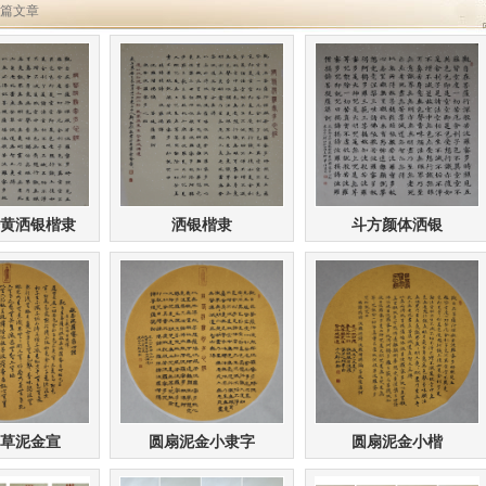
4 篇文章
黄洒银楷隶
洒银楷隶
斗方颜体洒银
草泥金宣
圆扇泥金小隶字
圆扇泥金小楷