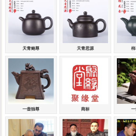
天青鲍尊
天青思源
柿
一壶独尊
商标
一