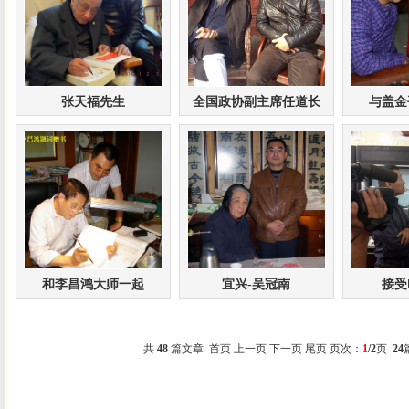
张天福先生
全国政协副主席任道长
与盖金
和李昌鸿大师一起
宜兴-吴冠南
接受
共
48
篇文章 首页 上一页
下一页
尾页
页次：
1
/2
页
24