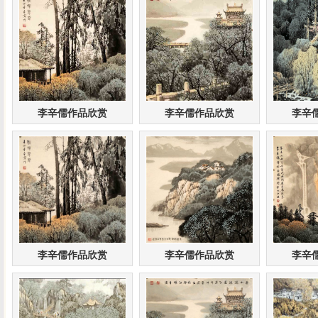
李辛儒作品欣赏
李辛儒作品欣赏
李辛
李辛儒作品欣赏
李辛儒作品欣赏
李辛