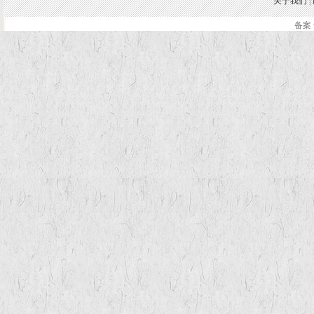
关于我们
|
备案 
.