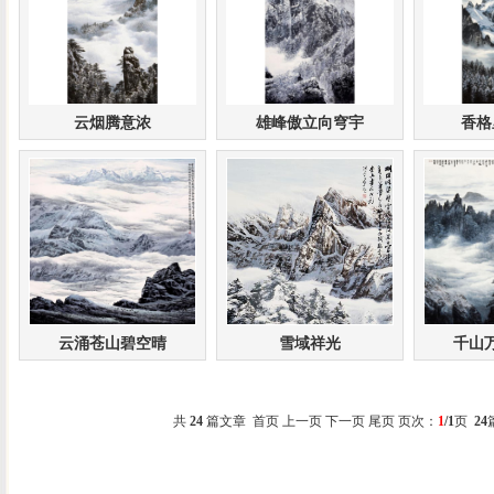
云烟腾意浓
雄峰傲立向穹宇
香格
云涌苍山碧空晴
雪域祥光
千山
共
24
篇文章 首页 上一页 下一页 尾页 页次：
1
/1
页
24