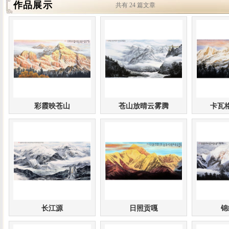
作品展示
共有 24 篇文章
彩霞映苍山
苍山放晴云雾腾
卡瓦
长江源
日照贡嘎
锦