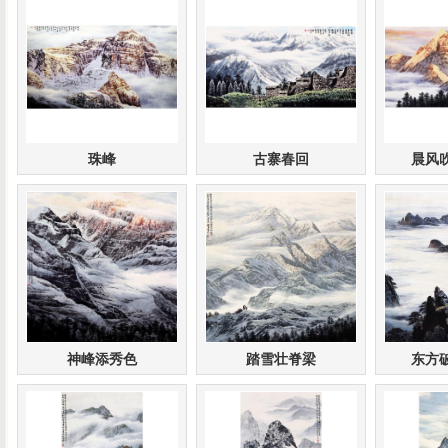
珠峰
古寨春回
晨风
神峰添秀色
踏雪壮脊梁
东方