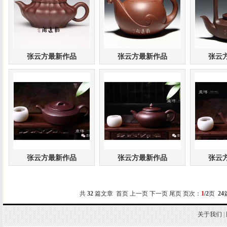
张云方最新作品
张云方最新作品
张云
张云方最新作品
张云方最新作品
张云
共
32
篇文章 首页 上一页
下一页
尾页
页次：
1
/2
页
24
关于我们
|