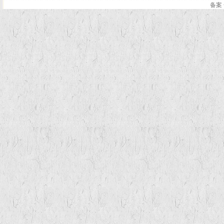
备案 
.