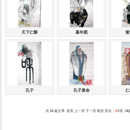
天下仁酥
暮年图
紫
孔子
孔子算命
仁
共
24
篇文章 首页 上一页 下一页 尾页 页次：
1
/1
页
24