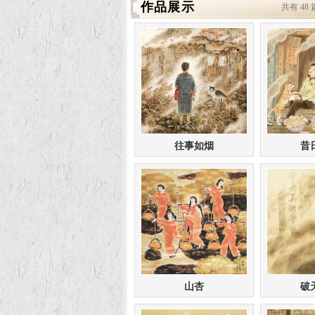
作品展示
共有 48
往事如烟
昔
山杏
破