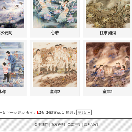
水云间
心若
往事如烟
暮年
童年2
童年1
一页
下一页
尾页
页次：
1
/2
页
24
篇文章/页 转到：
关于我们
|
版权声明
|
免责声明
|
联系我们