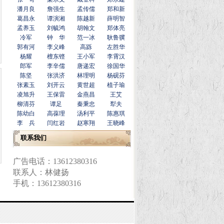
潘月良
詹强生
孟传儒
郑和新
葛昌永
谭演湘
陈越新
薛明智
孟养玉
刘毓鸿
胡翰文
郑体亮
冷军
钟 华
范一冰
耿鲁骥
郭有河
李义峰
高跞
左胜华
杨耀
檀东铿
王小军
李霄汉
郎军
李辛儒
唐递宏
徐国华
陈坚
张洪济
林理明
杨砚芬
张素玉
刘开云
黄世超
植子瑜
凌旭升
王保雷
金燕昌
王艾
柳清芬
谭足
秦秉忠
犁夫
陈幼白
高葆理
汤利平
陈惠琪
李 兵
闫红岩
赵寒翔
王晓峰
联系我们
广告电话：13612380316
联系人：林健扬
手机：13612380316