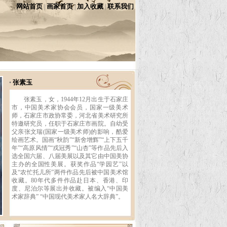
网站首页
画家首页
加入收藏
联系我们
|
|
|
张素玉
•
张素玉，女，1944年12月出生于石家庄
市，中国美术家协会会员，国家一级美术
师，石家庄市政协常委，河北省美术研究所
特邀研究员，任职于石家庄市画院。自幼受
父亲张文瑞(国家一级美术师)的影响，酷爱
绘画艺术。国画“秋韵”“新舍增辉”“上下五千
年”“高原风情”“戎冠秀”“山杏”等作品先后入
选全国六届、八届美展以及其它由中国美协
主办的全国性美展。获奖作品“学园艺”以
及“农忙托儿所”两件作品先后被中国美术馆
收藏。80年代多件作品赴日本、香港、印
度、尼泊尔等展出并收藏。被编入“中国美
术家辞典” “中国现代美术家人名大辞典”。