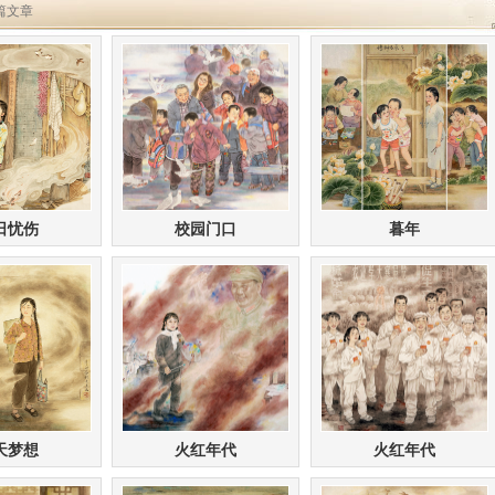
 篇文章
日忧伤
校园门口
暮年
天梦想
火红年代
火红年代