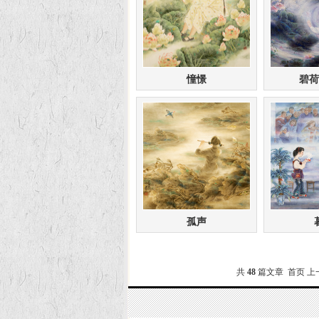
憧憬
碧荷
孤声
共
48
篇文章 首页 上