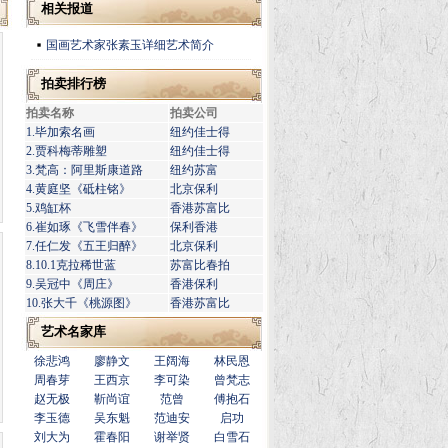
相关报道
国画艺术家张素玉详细艺术简介
拍卖排行榜
拍卖名称
拍卖公司
1.毕加索名画
纽约佳士得
2.贾科梅蒂雕塑
纽约佳士得
3.梵高：阿里斯康道路
纽约苏富
4.黄庭坚《砥柱铭》
北京保利
5.鸡缸杯
香港苏富比
6.崔如琢《飞雪伴春》
保利香港
7.任仁发《五王归醉》
北京保利
8.10.1克拉稀世蓝
苏富比春拍
9.吴冠中《周庄》
香港保利
10.张大千《桃源图》
香港苏富比
艺术名家库
徐悲鸿
廖静文
王阔海
林民恩
周春芽
王西京
李可染
曾梵志
赵无极
靳尚谊
范曾
傅抱石
李玉德
吴东魁
范迪安
启功
刘大为
霍春阳
谢举贤
白雪石