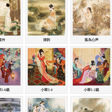
窗外
清韵
孤岛心声
5-6裁
小翠3-4
小翠1-2裁