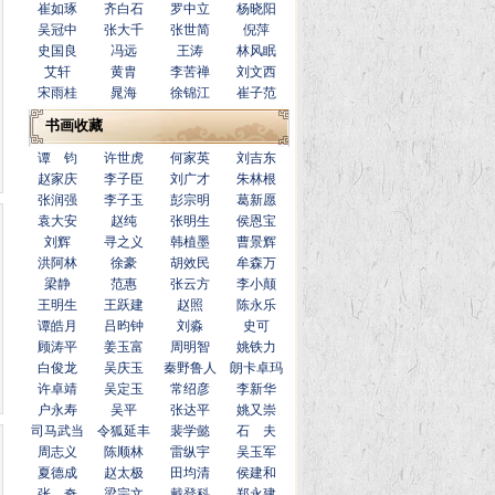
崔如琢
齐白石
罗中立
杨晓阳
吴冠中
张大千
张世简
倪萍
史国良
冯远
王涛
林风眠
艾轩
黄胄
李苦禅
刘文西
宋雨桂
晁海
徐锦江
崔子范
书画收藏
谭 钧
许世虎
何家英
刘吉东
赵家庆
李子臣
刘广才
朱林根
张润强
李子玉
彭宗明
葛新愿
袁大安
赵纯
张明生
侯恩宝
刘辉
寻之义
韩植墨
曹景辉
洪阿林
徐豪
胡效民
牟森万
梁静
范惠
张云方
李小颠
王明生
王跃建
赵照
陈永乐
谭皓月
吕昀钟
刘淼
史可
顾涛平
姜玉富
周明智
姚铁力
白俊龙
吴庆玉
秦野鲁人
朗卡卓玛
许卓靖
吴定玉
常绍彦
李新华
户永寿
吴平
张达平
姚又崇
司马武当
令狐延丰
裴学懿
石 夫
周志义
陈顺林
雷纵宇
吴玉军
夏德成
赵太极
田均清
侯建和
张 奇
梁宗文
戴登科
郑永建